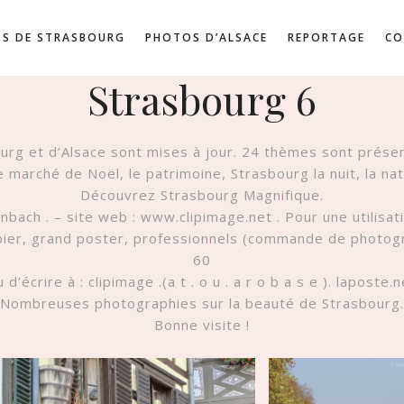
S DE STRASBOURG
PHOTOS D’ALSACE
REPORTAGE
CO
Strasbourg 6
urg et d’Alsace sont mises à jour. 24 thèmes sont prése
e marché de Noël, le patrimoine, Strasbourg la nuit, la n
Découvrez Strasbourg Magnifique.
ach . – site web : www.clipimage.net . Pour une utilisatio
pier, grand poster, professionnels (commande de photog
60
 d’écrire à : clipimage .(a t . o u . a r o b a s e ). laposte.n
Nombreuses photographies sur la beauté de Strasbourg.
Bonne visite !